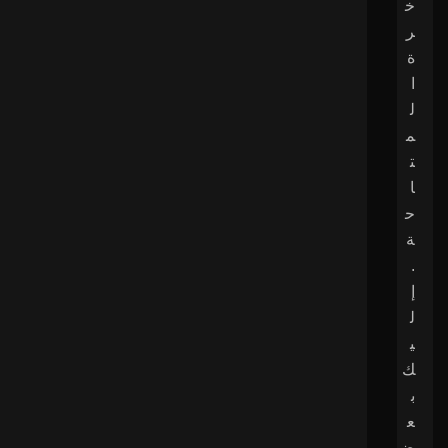
خ
ر
ة
ا
ل
م
ت
ا
ح
ة
.
إ
ل
ي
ك
ب
ع
ض