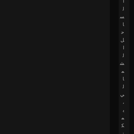
ا
ل
س
ا
ح
ل
ا
ل
ش
م
ا
ل
ي
،
ي
م
ك
ن