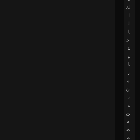
ك
ا
ل
ا
خ
ت
ي
ا
ر
م
ن
ب
ي
ن
م
ج
م