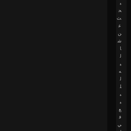
ب
ح
ث
ع
ن
ش
ا
ل
ي
ه
ل
ل
ب
ي
ع
ف
ي