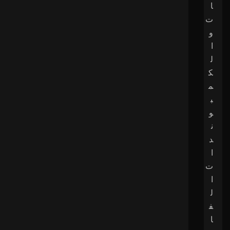
ا
ت
و
ا
ل
ك
م
ب
و
ن
د
ا
ت
ا
ل
ف
ا