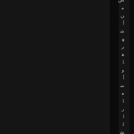
م
ن
أ
ش
ه
ر
ه
ا
و
أ
س
ع
ا
ر
ا
ل
ش