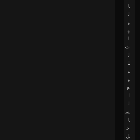
ا
ل
ي
ه
ا
ت
ل
ل
ب
ي
ع
ا
ل
س
ا
ح
ل