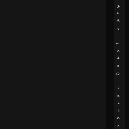
و
ع
ة
و
ا
س
ع
ة
م
ن
ا
ل
م
ن
ت
ج
ع