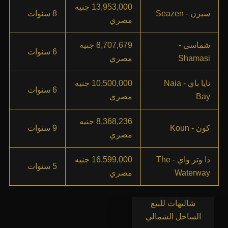
13,953,000 جنيه
سيزن - Seazen
8 سنوات
مصري
شماسى -
8,707,679 جنيه
6 سنوات
Shamasi
مصري
نايا باي - Naia
10,500,000 جنيه
6 سنوات
Bay
مصري
8,368,236 جنيه
كون - Koun
9 سنوات
مصري
ذا وتر واي - The
16,599,000 جنيه
5 سنوات
Waterway
مصري
شاليهات للبيع
الساحل الشمالي