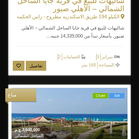
شاليهات للبيع في قرية جايا الساحل
الشمالي – الأهلي صبور
الكيلو 194 طريق الاسكندريه مطروح - راس الحكمه
شاليهات للبيع في قرية جايا الساحل الشمالي – الأهلي
صبور, بأسعار تبدأ من 14,339,000 جنيه…
سراير:
3
الحمامات:
2
المساحة:
165 متر
تفاصيل
مباع
Chalet
Sell
3,600,000
ج.م
الساحل الشمالي