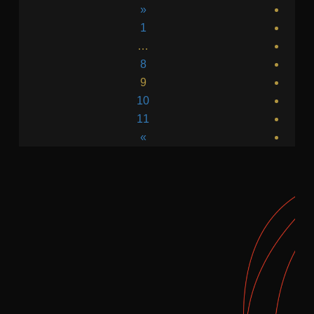
«
1
…
8
9
10
11
»