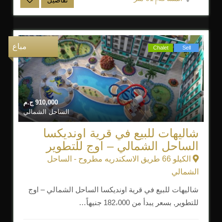
مباع
Chalet
Sell
910,000
ج.م
الساحل الشمالي
شاليهات للبيع في قرية اونديكسا
الساحل الشمالي – اوج للتطوير
الكيلو 66 طريق الاسكندريه مطروح - الساحل
الشمالي
شاليهات للبيع في قرية اونديكسا الساحل الشمالي – اوج
للتطوير, بسعر يبدأ من 182،000 جنيهاً…