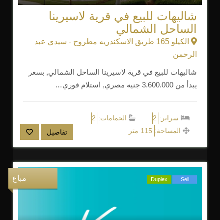
شاليهات للبيع في قرية لاسيرينا
الساحل الشمالي
الكيلو 165 طريق الاسكندريه مطروح - سيدي عبد
الرحمن
شاليهات للبيع في قرية لاسيرينا الساحل الشمالي, بسعر
يبدأ من 3.600.000 جنيه مصري, استلام فوري…
سراير:
2
الحمامات:
2
المساحة:
115 متر
تفاصيل
مباع
Duplex
Sell