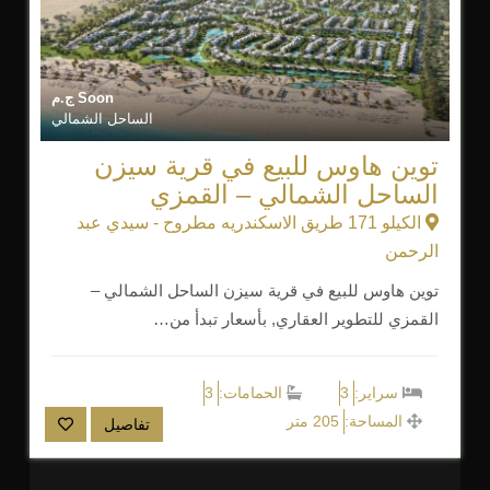
Soon
ج.م
الساحل الشمالي
توين هاوس للبيع في قرية سيزن
الساحل الشمالي – القمزي
الكيلو 171 طريق الاسكندريه مطروح - سيدي عبد
الرحمن
توين هاوس للبيع في قرية سيزن الساحل الشمالي –
القمزي للتطوير العقاري, بأسعار تبدأ من…
سراير:
3
الحمامات:
3
المساحة:
205 متر
تفاصيل