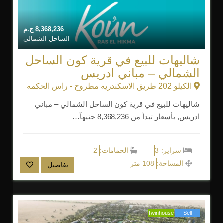
8,368,236
ج.م
الساحل الشمالي
شاليهات للبيع في قرية كون الساحل
الشمالي – مباني ادريس
الكيلو 202 طريق الاسكندريه مطروح - راس الحكمه
شاليهات للبيع في قرية كون الساحل الشمالي – مباني
ادريس, بأسعار تبدأ من 8,368,236 جنيهاً…
سراير:
3
الحمامات:
2
المساحة:
108 متر
تفاصيل
Twinhouse
Sell