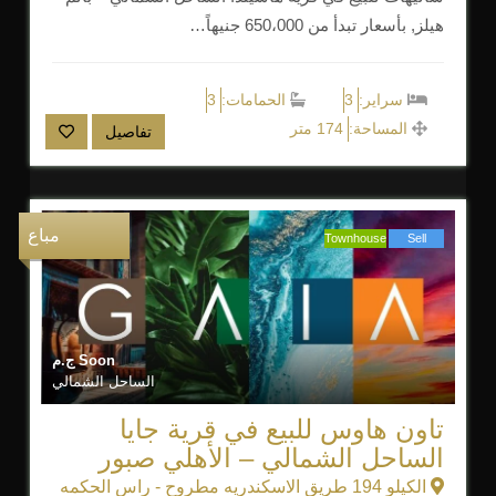
هيلز, بأسعار تبدأ من 650،000 جنيهاً…
سراير:
3
الحمامات:
3
المساحة:
174 متر
تفاصيل
مباع
Townhouse
Sell
Soon
ج.م
الساحل الشمالي
تاون هاوس للبيع في قرية جايا
الساحل الشمالي – الأهلي صبور
الكيلو 194 طريق الاسكندريه مطروح - راس الحكمه