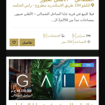
الكيلو 194 طريق الاسكندريه مطروح - راس الحكمه
فيلا للبيع في قرية جايا الساحل الشمالي – الأهلي صبور,
بمساحات تبدأ من 256م2 ال…
سراير:
5
الحمامات:
5
المساحة:
284 متر
تفاصيل
Chalet
Sell
14,339,000
ج.م
الساحل الشمالي