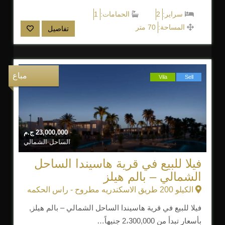
سراير:
2
الحمامات:
1
المساحة:
70 متر
تفاصيل
مباع
Vila
Sell
23,000,000
ج.م
الساحل الشمالي
فيلا للبيع في قرية هاسيندا الساحل
الشمالي – بالم هيلز
الكيلو 200 طريق الاسكندريه مطروح - راس الحكمه
فيلا للبيع في قرية هاسيندا الساحل الشمالي – بالم هيلز,
بأسعار تبدأ من 2،300,000 جنيهاً…