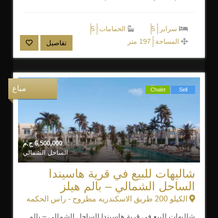
سراير:
5
الحمامات:
5
المساحة:
197 متر
تفاصيل
مباع
Chalet
Sell
6,500,000
ج.م
الساحل الشمالي
شاليهات للبيع في قرية هاسيندا
الساحل الشمالي – بالم هيلز
الكيلو 200 طريق الاسكندريه مطروح - راس الحكمه
شاليهات للبيع في قرية هاسيندا الساحل الشمالي – بالم