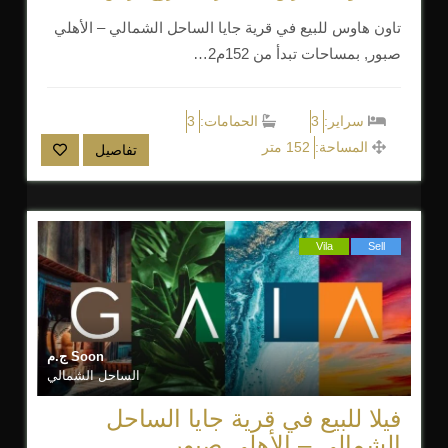
تاون هاوس للبيع في قرية جايا الساحل الشمالي – الأهلي
صبور, بمساحات تبدأ من 152م2…
سراير:
3
الحمامات:
3
المساحة:
152 متر
تفاصيل
Vila
Sell
Soon
ج.م
الساحل الشمالي
فيلا للبيع في قرية جايا الساحل
الشمالي – الأهلي صبور