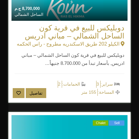
8,700,000
ج.م
الساحل الشمالي
دوبليكس للبيع في قرية كون
الساحل الشمالي – مباني ادريس
الكيلو 202 طريق الاسكندريه مطروح - راس الحكمه
دوبليكس للبيع في قرية كون الساحل الشمالي – مباني
ادريس, بأسعار تبدأ من 8.700.000 جنيهاً…
سراير:
3
الحمامات:
2
المساحة:
155 متر
تفاصيل
Chalet
Sell