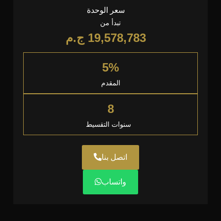
سعر الوحدة
تبدأ من
19,578,783
ج.م
5%
المقدم
8
سنوات التقسيط
اتصل بنا
واتساب