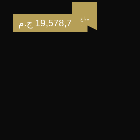
مباع
19,578,783
ج.م