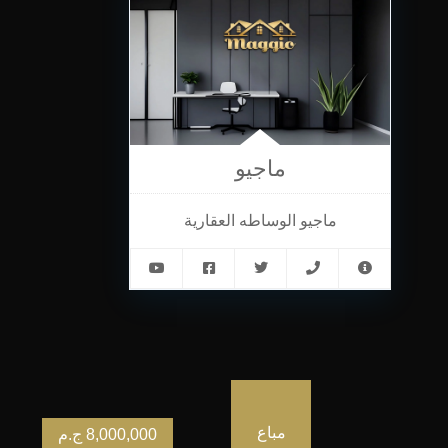
ماجيو
ماجيو الوساطه العقارية
مباع
8,000,000
ج.م