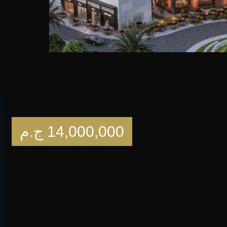
14,000,000
ج.م