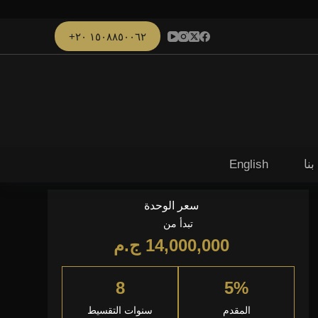
١٥٠٨٨٥٠٠٦٢ ٢٠+
نا
English
سعر الوحدة
تبدأ من
14,000,000
ج.م
8
5%
المقدم
سنوات التقسيط