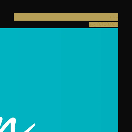
مباع
8,700,000
ج.م