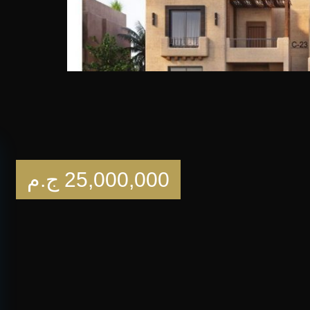
25,000,000
ج.م