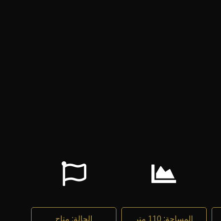
المساحة
:
110 متر
الحالة
:
متاح