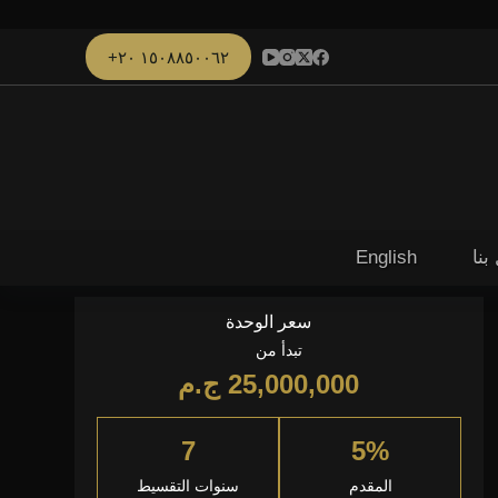
١٥٠٨٨٥٠٠٦٢ ٢٠+
بنا
English
سعر الوحدة
تبدأ من
25,000,000
ج.م
7
5%
المقدم
سنوات التقسيط