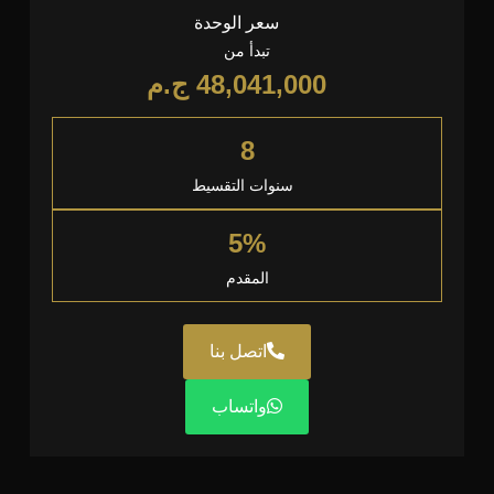
سعر الوحدة
تبدأ من
48,041,000
ج.م
8
سنوات التقسيط
5%
المقدم
اتصل بنا
واتساب