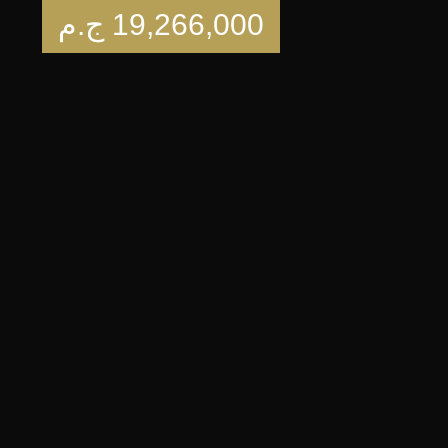
19,266,000
ج.م