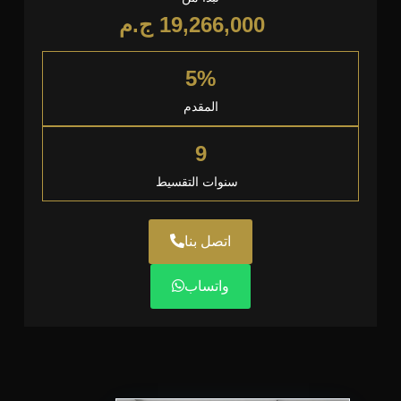
19,266,000
ج.م
5%
المقدم
9
سنوات التقسيط
اتصل بنا
واتساب