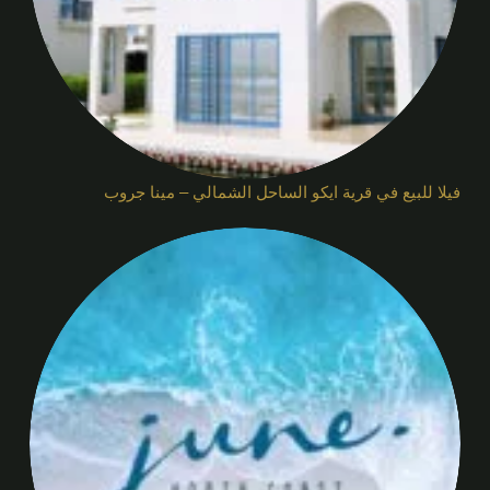
فيلا للبيع في قرية ايكو الساحل الشمالي – مينا جروب