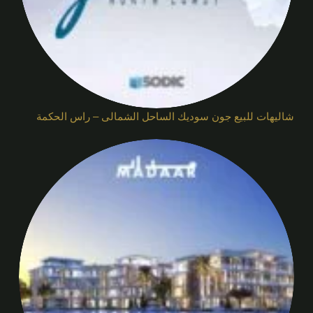
شاليهات للبيع جون سوديك الساحل الشمالى – راس الحكمة