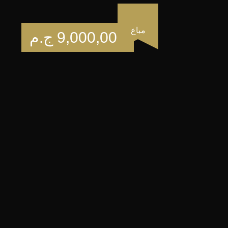
مباع
9,000,000
ج.م