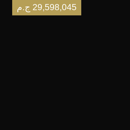
29,598,045
ج.م