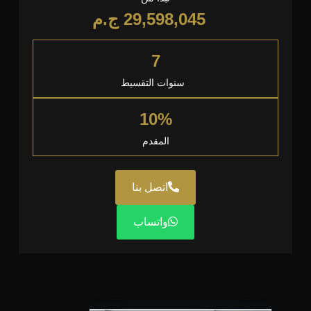
29,598,045
ج.م
7
سنوات التقسيط
10%
المقدم
اتصل بنا
واتساب