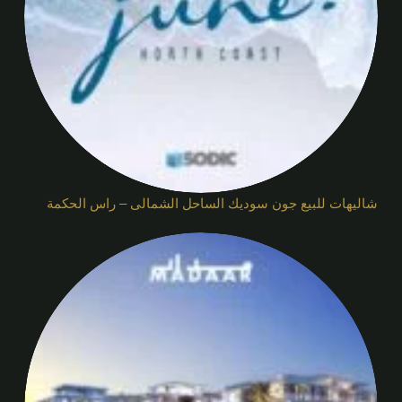
شاليهات للبيع جون سوديك الساحل الشمالى – راس الحكمة