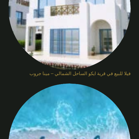
فيلا للبيع في قرية ايكو الساحل الشمالي – مينا جروب