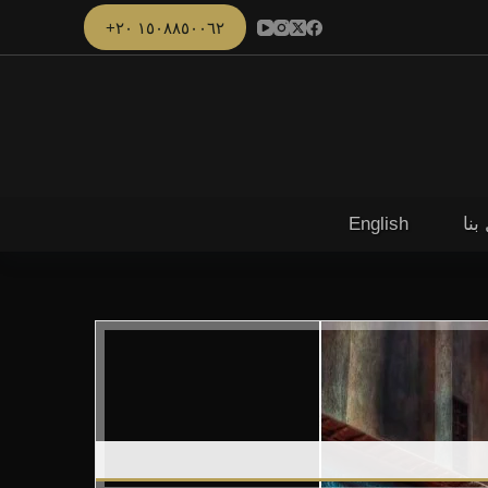
١٥٠٨٨٥٠٠٦٢ ٢٠+
بنا
English