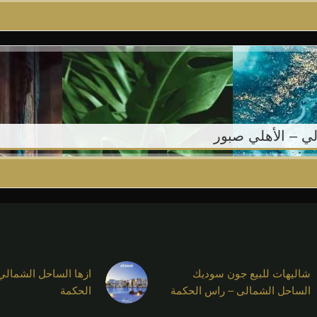
لي – الأهلي صبور
شاليهات للبيع جون سوديك
ازها الساحل الشمالي
الساحل الشمالى – راس الحكمة
الحكمة