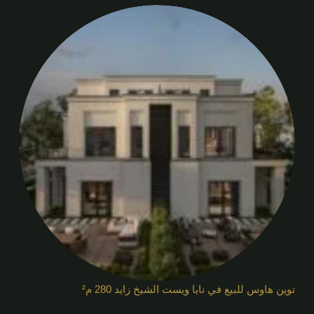
توين هاوس للبيع في نايا ويست الشيخ زايد 280 م²