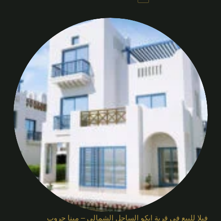
فيلا للبيع في قرية ايكو الساحل الشمالي – مينا جروب