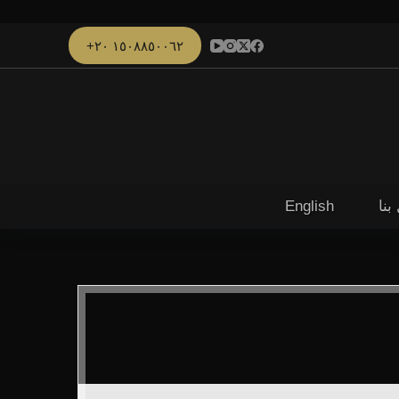
١٥٠٨٨٥٠٠٦٢ ٢٠+
بنا
English