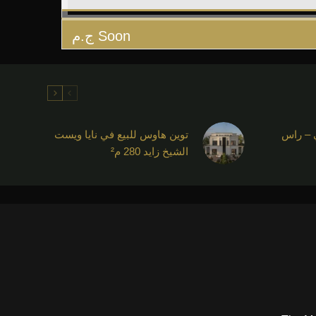
Soon
ج.م
 – راس
توين هاوس للبيع في نايا ويست
الشيخ زايد 280 م²