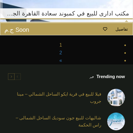
مكتب ادارى للبيع في كمبوند سعادة القاهرة الجديدة – هورايزون مصر
Soon
ج.م
تفاصيل
1
2
»
Trending now
فيلا للبيع في قرية ايكو الساحل الشمالي – مينا
جروب
شاليهات للبيع جون سوديك الساحل الشمالى –
راس الحكمة