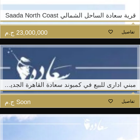
قرية سعادة الساحل الشمالي Saada North Coast
23,000,000
ج.م
تفاصيل
مبني ادارى للبيع في كمبوند سعادة القاهرة الجديدة – هورايزون مصر
Soon
ج.م
تفاصيل